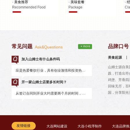
· 美食推荐
· 美味套餐
·
Recommended Food
Package
Cla
外带全家桶
两人分享餐
汉
鸡腿巨无霸
儿童套餐
盖
经典小吃
鸡肉卷套餐
披
至珍鲜虾汉堡套餐
鸡腿汉堡套餐
常见问题
品牌口号
Ask&Questions
美食起源
加入山姆士有什么条件吗
山姆士源自美
应是热爱餐饮行业，具有创业激情和投资热情人士，具有品牌意识和管理能力，能接受公司总部的经营理念和服务规范，具有良好的商业信誉，愿意接受总部的管理和监督。
践，打造出符
鸡堡、芳香四
开一家山姆士店要多长时间？
回味无尽，百
国，分享阳光
从签订合同到开业大约需要两个月的时间，当然，总体时间首先要取决于你选址的效率与评估，以及选择加入山姆士的信心。
友情链接
大连网站建设
大连小程序制作
大连品牌推